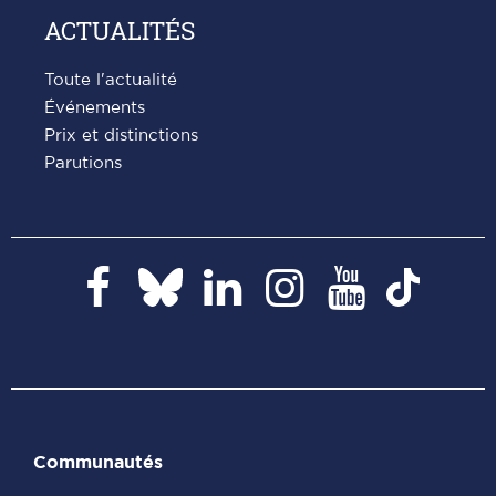
ACTUALITÉS
Toute l'actualité
Événements
Prix et distinctions
Parutions
Paris
Paris
Paris
Paris
Paris
Paris
Dauphine
Dauphine
Dauphine
Dauphi
Dauphine
Daup
sur
sur
sur
sur
sur
sur
Facebook
LinkedIn
Instagram
YouTub
Bluesky
Tikto
Communautés