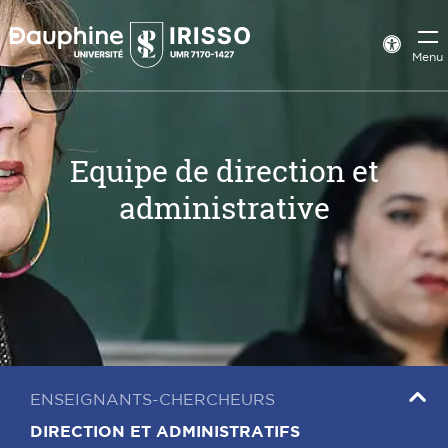
Panneau
de
Param
Menu
d’acce
gestion
des
cookies
Equipe de direction et
administrative
ENSEIGNANTS-CHERCHEURS
DIRECTION ET ADMINISTRATIFS