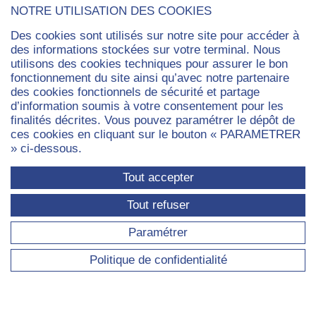
NOTRE UTILISATION DES COOKIES
Des cookies sont utilisés sur notre site pour accéder à
ACTUALITÉS
des informations stockées sur votre terminal. Nous
utilisons des cookies techniques pour assurer le bon
fonctionnement du site ainsi qu’avec notre partenaire
Toute l'actualité
des cookies fonctionnels de sécurité et partage
Événements
d’information soumis à votre consentement pour les
Prix et distinctions
finalités décrites. Vous pouvez paramétrer le dépôt de
Parutions
ces cookies en cliquant sur le bouton « PARAMETRER
» ci-dessous.
Tout accepter
Paris
Paris
Paris
Paris
Paris
Paris
Tout refuser
Dauphine
Dauphine
Dauphine
Dauphi
Dauphine
Daup
Paramétrer
sur
sur
sur
sur
sur
sur
Politique de confidentialité
Facebook
LinkedIn
Instagram
YouTub
Bluesky
Tikto