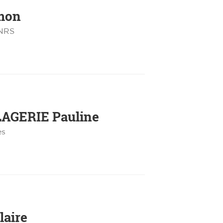
mon
CNRS
LAGERIE
Pauline
es
laire