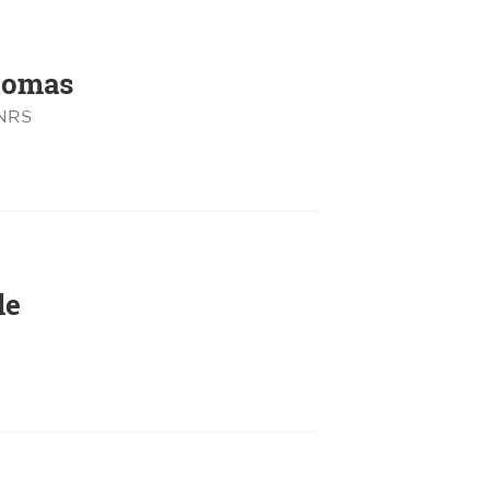
omas
CNRS
le