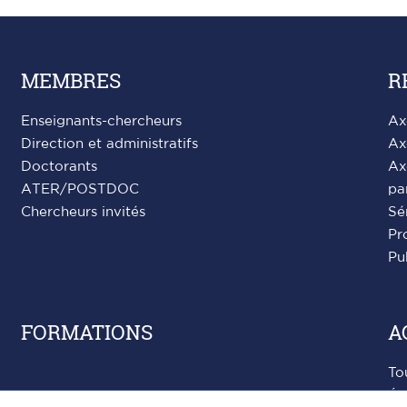
MEMBRES
R
Enseignants-chercheurs
Ax
Direction et administratifs
Ax
Doctorants
Ax
ATER/POSTDOC
pa
Chercheurs invités
Sé
Pr
Pu
FORMATIONS
A
To
Év