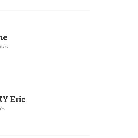
ne
ités
KY
Eric
tés