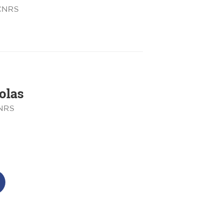
 CNRS
olas
CNRS