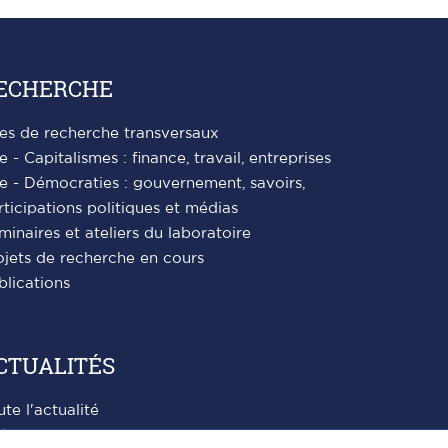
ECHERCHE
es de recherche transversaux
e - Capitalismes : finance, travail, entreprises
e - Démocraties : gouvernement, savoirs,
rticipations politiques et médias
minaires et ateliers du laboratoire
ojets de recherche en cours
blications
CTUALITÉS
ute l'actualité
énements