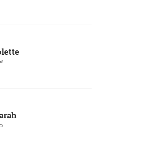
lette
es
arah
es